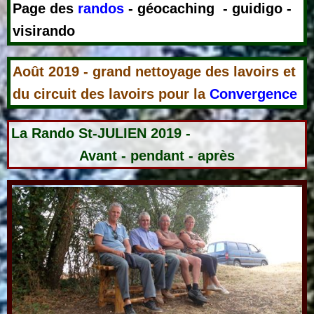
Page des
randos
- géocaching - guidigo -
visirando
Août 2019 - grand nettoyage des lavoirs et
du circuit des lavoirs pour la
C
onvergence
La Rando St-JULIEN 2019 -
Avant - pendant - après