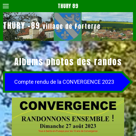
THURY 89
THURY -89
village de Forterre
Albums photos des randos
Compte rendu de la CONVERGENCE 2023