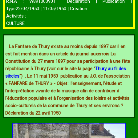
R.N.A : W891000901 Déclaration | Publication |
Type22/04/1950 | 11/05/1950 | Création
Activités :
CULTURE
La Fanfare de Thury existe au moins depuis 1897 car il en
est fait mention dans un article du journal auxerrois La
Constitution du 27 mars 1897 pour sa participation à une fête
républicaine à Thury (voir sur le site la page "
Thu
ry au fil des
siècl
es
") . Le 11 mai 1950 publication au J.O. de l’association
« FANFARE de THURY » - Objet : l'enseignement, l'étude et
l'interprétation vivante de la musique afin de contribuer à
l'éducation populaire et à l'organisation des loisirs et activités
socio-culturels de la commune de Thury et ses environs ?
Déclaration du 22 avril 1950