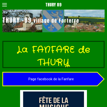
THURY 89
THURY -89
village de Forterre
La FANFARE de
THURY
Page facebook de la Fanfare