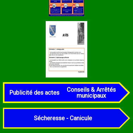
Conseils &
Arrêtés
Publicité des actes
municipaux
Sécheresse - Canicule