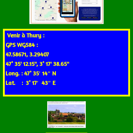
Venir à Thury :
GPS WGS84 :
47.58671, 3.29407
47° 35' 12.15'', 3° 17' 38.65''
Long. : 47° 35′ 14″ N
Lat. : 3° 17′ 43″ E